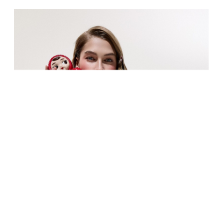
Воссоздание культурных смыслов
России через моду