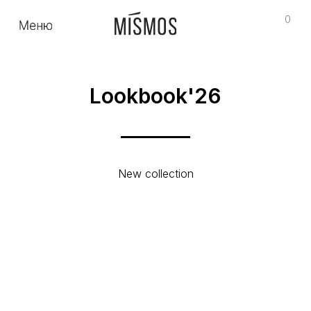
0
0
0
0
О бренде
Couture
Коллекция
Lookbook'26
New collection