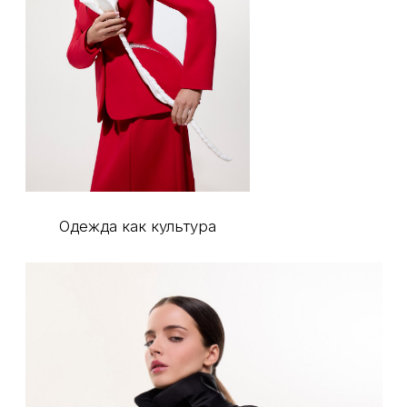
Copyright © 2025 MISMOS - All Rights Reserved
О бренде
Сотрудничество
Lookbook
Документы
Контакты
Стилизация образов
Доставка
Индивидуальный пошив
Обмен и возврат
Корпоративное направление
Публичная оферта
Партнеры
Политика конфиденциальности
Instagram*
Telegram
Dzen
Vkontakte
Pinterest
*принадлежит компании Meta, признанной экстремистской
и запрещённой на территории РФ